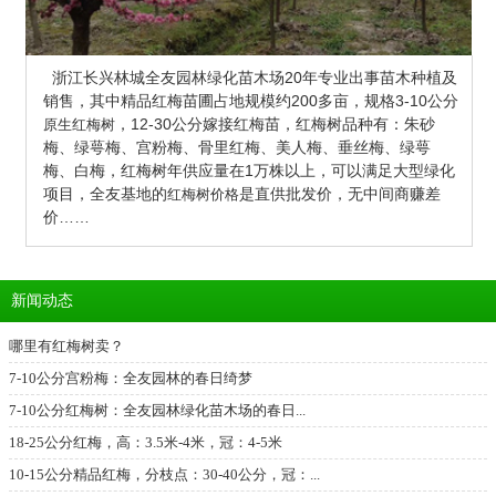
浙江长兴林城全友园林绿化苗木场20年专业出事苗木种植及
销售，其中精品红梅苗圃占地规模约200多亩，
规格3-10公分
，12-30公分嫁接红梅苗，红梅树品种有：朱砂
原生红梅树
梅、绿萼梅、宫粉梅、骨里红梅、美人梅、垂丝梅、绿萼
梅、白梅，红梅树年供应量在1万株以上，可以满足大型绿化
项目，全友基地的
是直供批发价，无中间商赚差
红梅树价格
价……
新闻动态
哪里有红梅树卖？
7-10公分宫粉梅：全友园林的春日绮梦
7-10公分红梅树：全友园林绿化苗木场的春日...
18-25公分红梅，高：3.5米-4米，冠：4-5米
10-15公分精品红梅，分枝点：30-40公分，冠：...