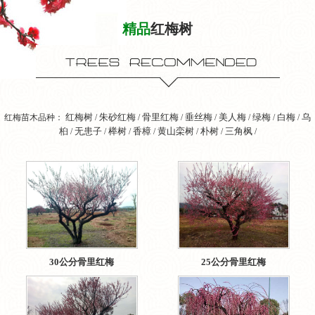
精品
红梅树
红梅树
朱砂红梅
骨里红梅
垂丝梅
美人梅
绿梅
白梅
乌
红梅苗木品种：
/
/
/
/
/
/
/
桕
无患子
榉树
香樟
黄山栾树
朴树
三角枫
/
/
/
/
/
/
/
30公分骨里红梅
25公分骨里红梅