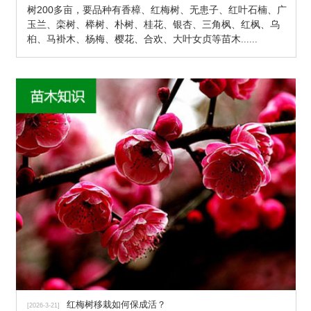
树200多亩，要品种有香樟、红梅树、无患子、红叶石楠、广
玉兰、栾树、榉树、朴树、桂花、银杏、三角枫、红枫、乌
桕、马褂木、杨梅、樱花、合欢、大叶女贞等苗木
......
红梅树移栽如何保成活？
[2026-3-21]